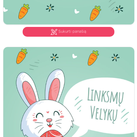
Sukurti panašią