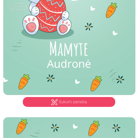
Sukurti panašią