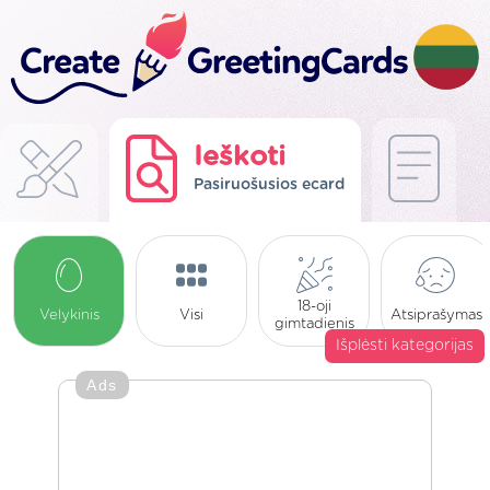
Ieškoti
Pasiruošusios ecard
18-oji
Velykinis
Visi
Atsiprašymas
gimtadienis
Išplėsti kategorijas
Ads