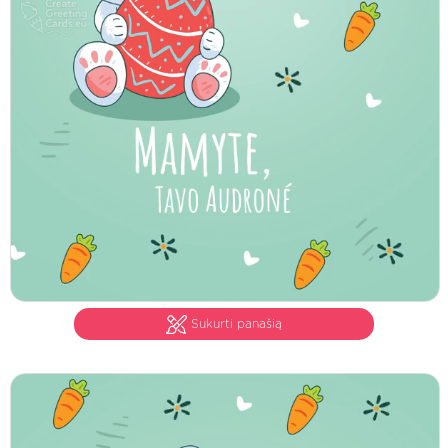
Sukurti panašią