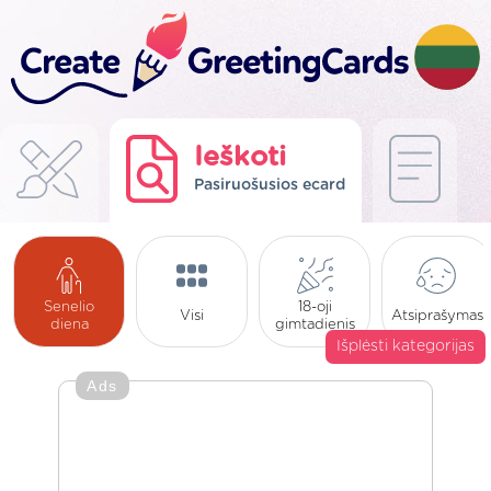
Ieškoti
Pasiruošusios ecard
Senelio
18-oji
Visi
Atsiprašymas
diena
gimtadienis
Išplėsti kategorijas
Ads