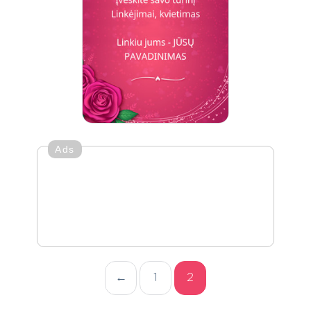
Ads
←
1
2