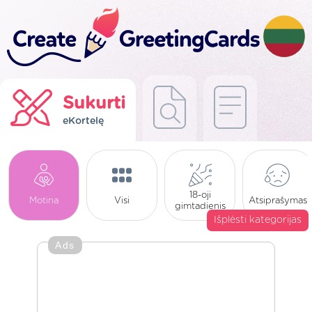
Sukurti
eKortelę
18-oji
Motina
Visi
Atsiprašymas
gimtadienis
Išplėsti kategorijas
Ads