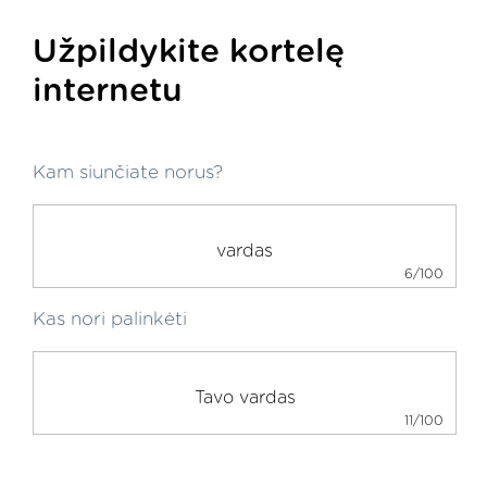
Užpildykite kortelę
internetu
Kam siunčiate norus?
6/100
Kas nori palinkėti
11/100