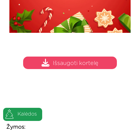
Išsaugoti kortelę
Kalėdos
Žymos: