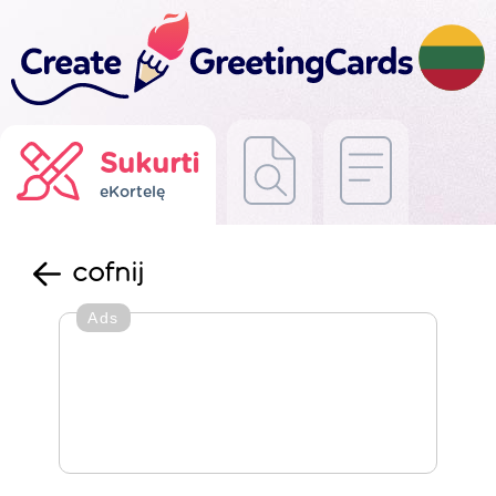
Sukurti
eKortelę
cofnij
Ads