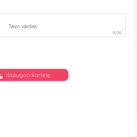
11/70
Išsaugoti kortelę