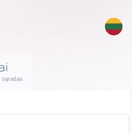
ai
 sąrašas