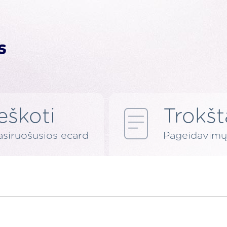
Ieškoti
Trokšt
asiruošusios ecard
Pageidavimų