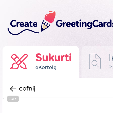
Sukurti
eKortelę
P
cofnij
Ads