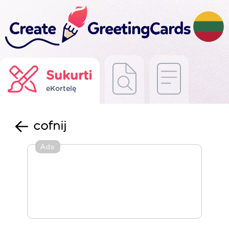
Sukurti
eKortelę
cofnij
Ads