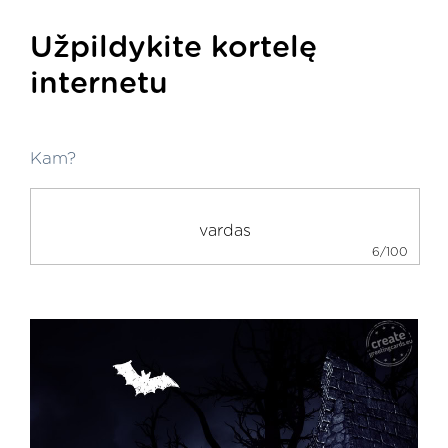
Užpildykite kortelę
internetu
Kam?
6/100