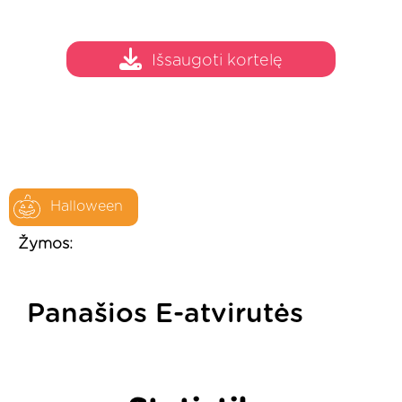
Išsaugoti kortelę
Halloween
Žymos:
Panašios E-atvirutės