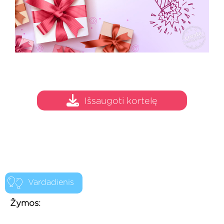
Išsaugoti kortelę
Vardadienis
Žymos: