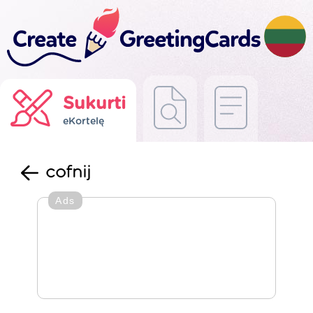
Sukurti
eKortelę
cofnij
Ads