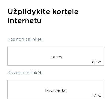
Užpildykite kortelę
internetu
Kas nori palinkėti
6/100
Kas nori palinkėti
11/100