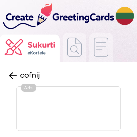
Sukurti
eKortelę
cofnij
Ads