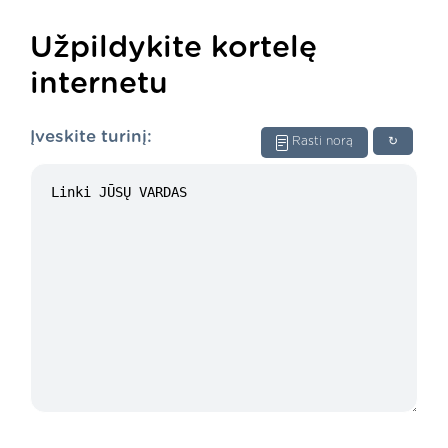
Užpildykite kortelę
internetu
Įveskite turinį:
Rasti norą
↻