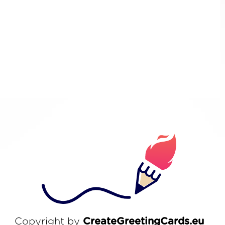
Copyright by
CreateGreetingCards.eu