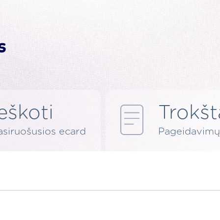
Ieškoti
Trokšt
asiruošusios ecard
Pageidavimų