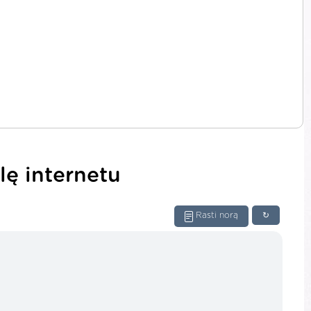
lę internetu
Rasti norą
↻