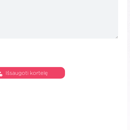
Išsaugoti kortelę