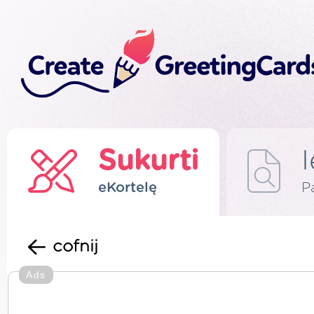
Sukurti
eKortelę
P
cofnij
Ads