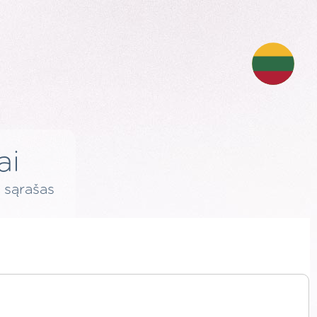
ai
 sąrašas