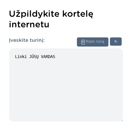
Užpildykite kortelę
internetu
Įveskite turinį:
Rasti norą
↻