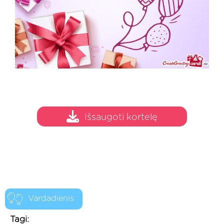
Išsaugoti kortelę
Vardadienis
Tagi: