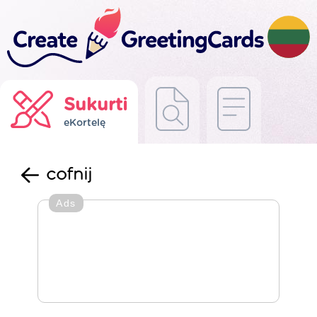
Sukurti
eKortelę
cofnij
Ads