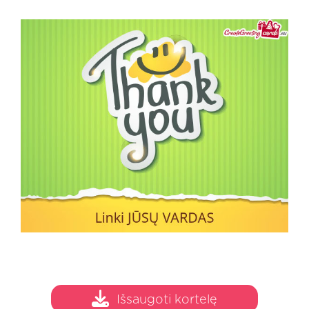
Išsaugoti kortelę