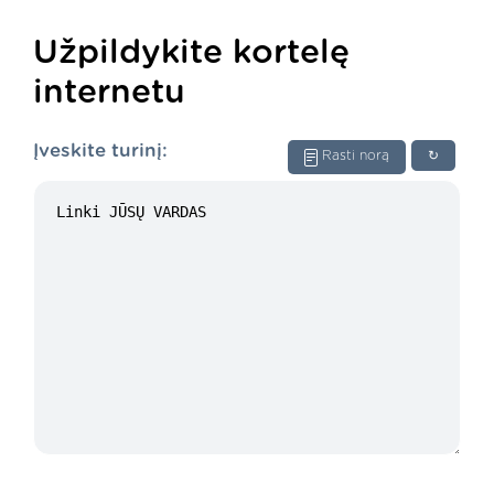
Užpildykite kortelę
internetu
Įveskite turinį:
Rasti norą
↻