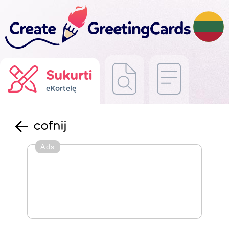
Sukurti
eKortelę
cofnij
Ads