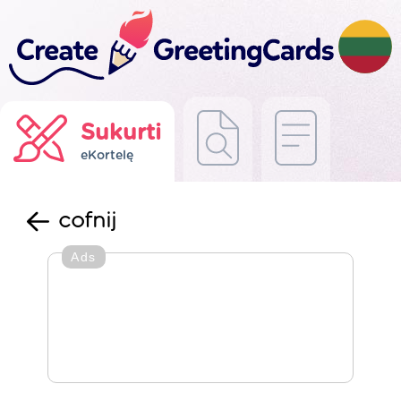
Sukurti
eKortelę
cofnij
Ads