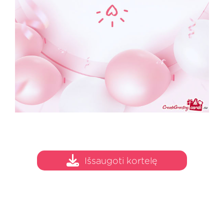
Išsaugoti kortelę