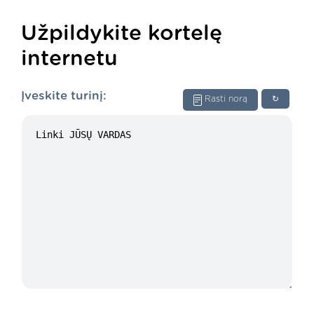
Užpildykite kortelę
internetu
Įveskite turinį:
Rasti norą
↻