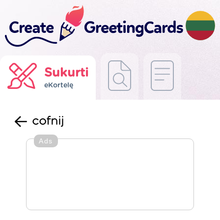
Sukurti
eKortelę
cofnij
Ads