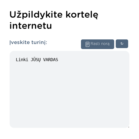
Užpildykite kortelę
internetu
Įveskite turinį:
Rasti norą
↻