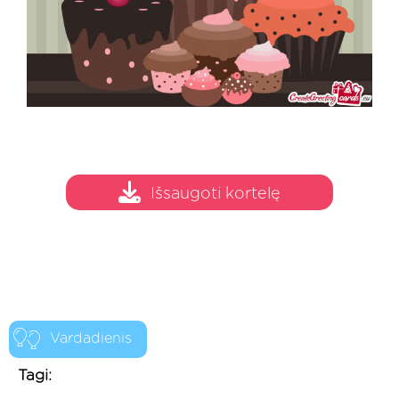
Išsaugoti kortelę
Vardadienis
Tagi: