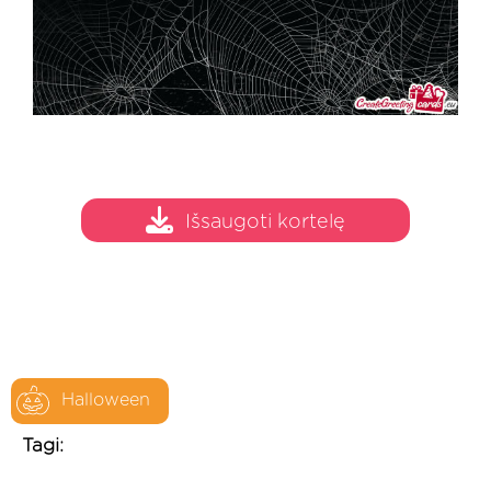
Išsaugoti kortelę
Halloween
Tagi: