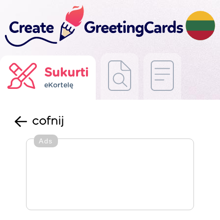
Sukurti
eKortelę
cofnij
Ads