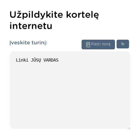
Užpildykite kortelę
internetu
Įveskite turinį:
Rasti norą
↻