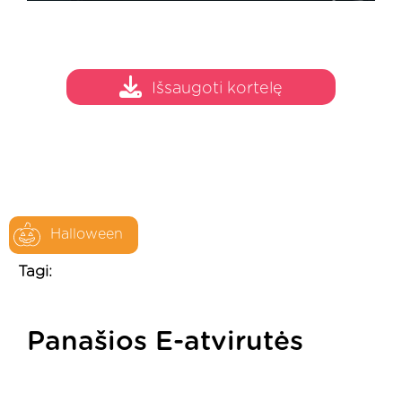
Išsaugoti kortelę
Halloween
Tagi:
Panašios E-atvirutės