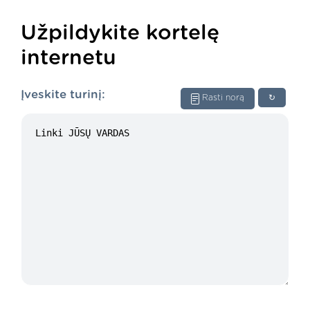
Užpildykite kortelę
internetu
Įveskite turinį:
Rasti norą
↻