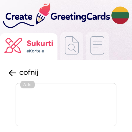
Sukurti
eKortelę
cofnij
Ads