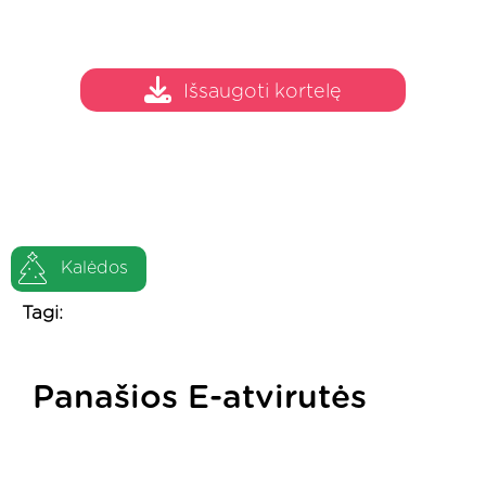
Išsaugoti kortelę
Kalėdos
Tagi:
Panašios E-atvirutės