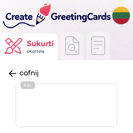
Sukurti
eKortelę
cofnij
Ads