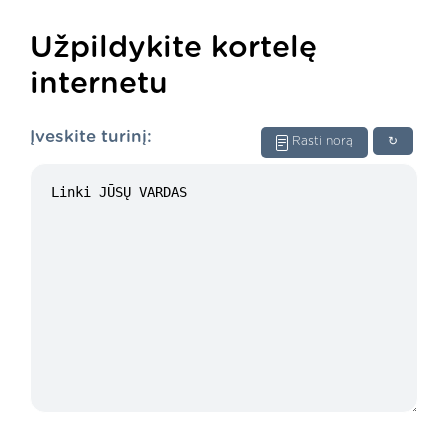
Užpildykite kortelę
internetu
Įveskite turinį:
Rasti norą
↻