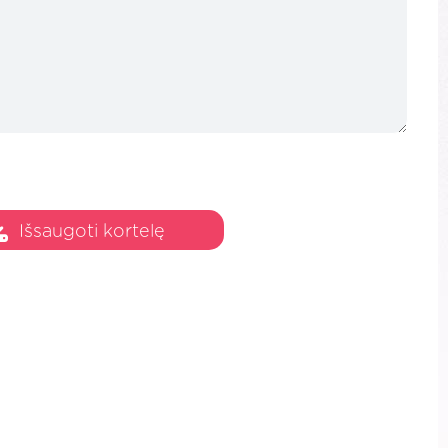
Išsaugoti kortelę