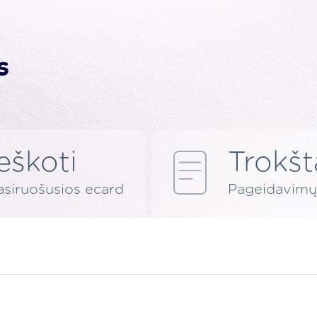
Ieškoti
Trokšt
asiruošusios ecard
Pageidavimų