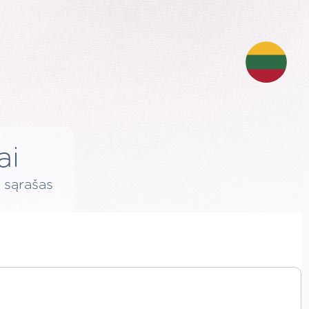
ai
 sąrašas