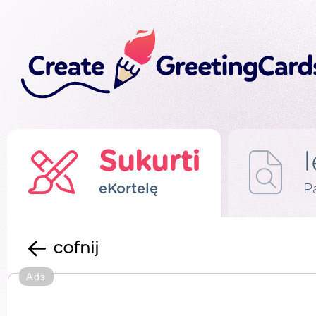
Sukurti
eKortelę
P
cofnij
Ads