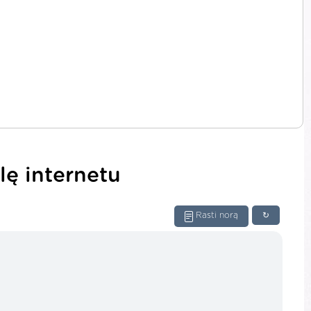
lę internetu
Rasti norą
↻