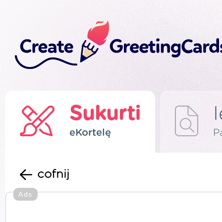
Sukurti
eKortelę
P
cofnij
Ads