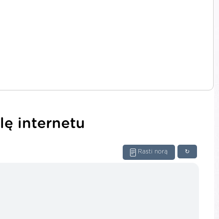
lę internetu
Rasti norą
↻