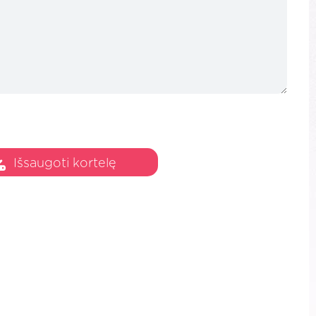
Išsaugoti kortelę