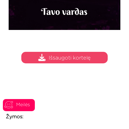
Išsaugoti kortelę
Meilės
Žymos: