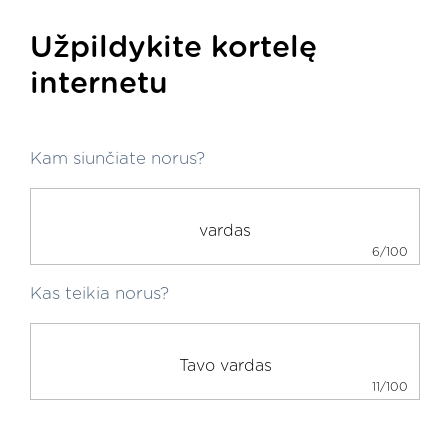
Užpildykite kortelę
internetu
Kam siunčiate norus?
6/100
Kas teikia norus?
11/100