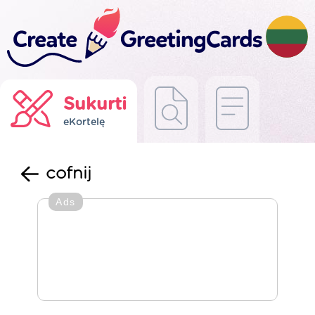
Sukurti
eKortelę
cofnij
Ads