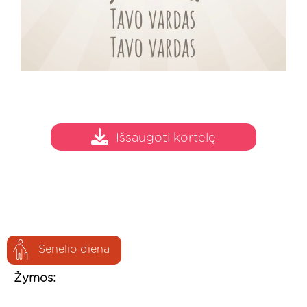
Išsaugoti kortelę
Senelio diena
Žymos: