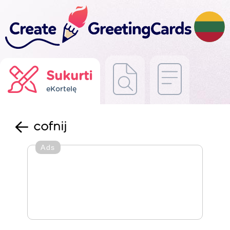
Sukurti
eKortelę
cofnij
Ads