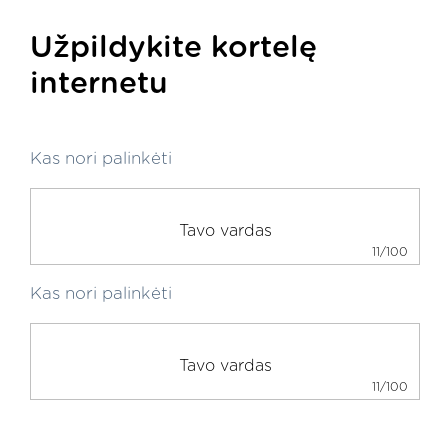
Užpildykite kortelę
internetu
Kas nori palinkėti
11/100
Kas nori palinkėti
11/100